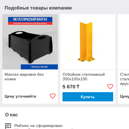
Подобные товары компании
Мангал жаровня без
Отбойник стеллажный
Сте
ножек
350x100x100
стал
яру
5 670
₸
Цену уточняйте
Цен
Купить
О нас
Рейтинг не сформирован