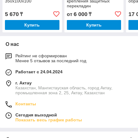
350x100x100
крепления защитных
обр
перекладин
5 670
6 000
17 
₸
от
₸
Купить
Купить
О нас
Рейтинг не сформирован
Менее 5 отзывов за последний год
Работает с 24.04.2024
г. Актау
Казахстан, Мангистауская область, город Актау,
промышленная зона 2, 25, Актау, Казахстан
Контакты
Сегодня выходной
Показать весь график работы