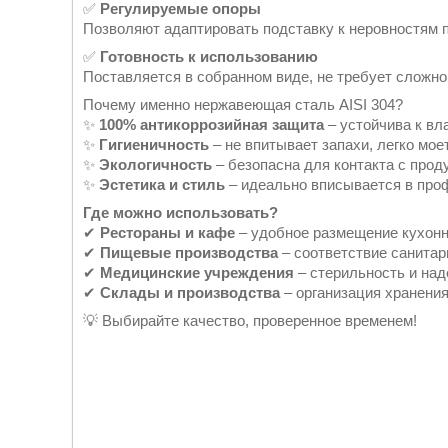
✅
Регулируемые опоры
Позволяют адаптировать подставку к неровностям 
✅
Готовность к использованию
Поставляется в собранном виде, не требует сложной
Почему именно нержавеющая сталь AISI 304?
✨
100% антикоррозийная защита
– устойчива к вл
✨
Гигиеничность
– не впитывает запахи, легко мое
✨
Экологичность
– безопасна для контакта с прод
✨
Эстетика и стиль
– идеально вписывается в проф
Где можно использовать?
✔
Рестораны и кафе
– удобное размещение кухонн
✔
Пищевые производства
– соответствие санита
✔
Медицинские учреждения
– стерильность и над
✔
Склады и производства
– организация хранения
💡 Выбирайте качество, проверенное временем!