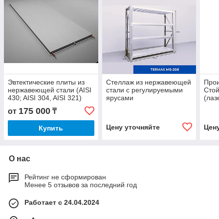
Эвтектические плиты из
Стеллаж из нержавеющей
Прои
нержавеющей стали (AISI
стали с регулируемыми
Стой
430; AISI 304, AISI 321)
ярусами
(лаз
175 000
от
₸
Цену уточняйте
Цен
Купить
О нас
Рейтинг не сформирован
Менее 5 отзывов за последний год
Работает с 24.04.2024