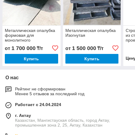
Металлическая опалубка
Металлическая опалубка
Стро
формовая для
Изогнутая
из с
монолитного
прое
строительства
1 700 000
1 500 000
от
₸/т
от
₸/т
(крашенная)
Цен
Купить
Купить
О нас
Рейтинг не сформирован
Менее 5 отзывов за последний год
Работает с 24.04.2024
г. Актау
Казахстан, Мангистауская область, город Актау,
промышленная зона 2, 25, Актау, Казахстан